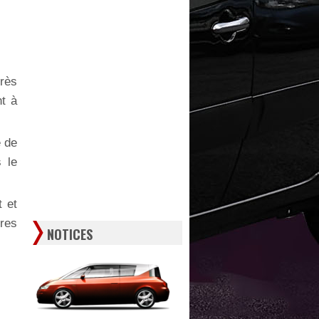
très
nt à
e de
 le
t et
res
NOTICES