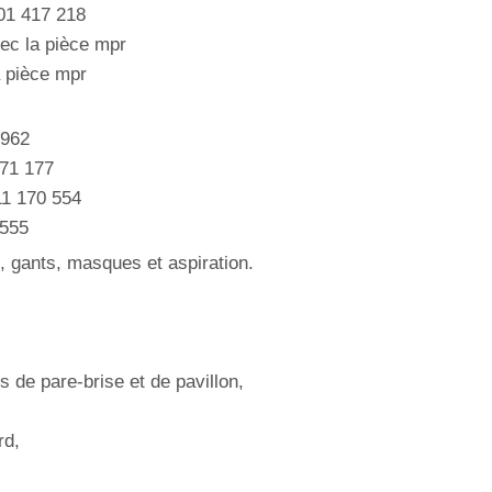
 01 417 218
avec la pièce mpr
la pièce mpr
 962
171 177
 11 170 554
 555
s, gants, masques et aspiration.
de pare-brise et de pavillon,
rd,