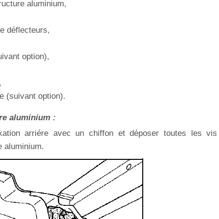
tructure aluminium,
e déflecteurs,
uivant option),
,
e (suivant option).
re aluminium :
xation arriére avec un chiffon et déposer toutes les vis
re aluminium.