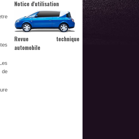
Notice d'utilisation
etre
Revue technique
tes
automobile
 Les
t de
eure