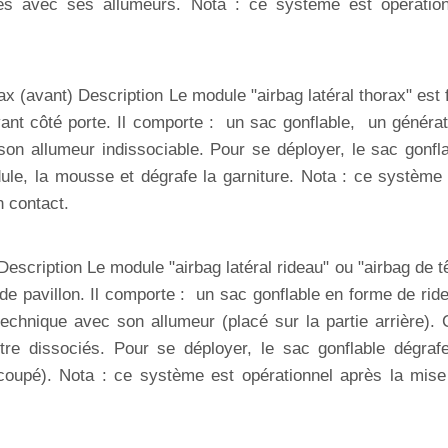
les avec ses allumeurs. Nota : ce système est opération
ax (avant) Description Le module "airbag latéral thorax" est 
vant côté porte. Il comporte : un sac gonflable, un généra
on allumeur indissociable. Pour se déployer, le sac gonfl
ule, la mousse et dégrafe la garniture. Nota : ce système
n contact.
Description Le module "airbag latéral rideau" ou "airbag de t
e de pavillon. Il comporte : un sac gonflable en forme de rid
chnique avec son allumeur (placé sur la partie arrière).
re dissociés. Pour se déployer, le sac gonflable dégrafe
écoupé). Nota : ce système est opérationnel après la mis