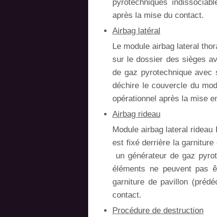
pyrotechniques indissociab
après la mise du contact.
Airbag latéral
Le module airbag lateral thor
sur le dossier des sièges a
de gaz pyrotechnique avec s
déchire le couvercle du mod
opérationnel après la mise e
Airbag rideau
Module airbag lateral rideau 
est fixé derrière la garnitur
un générateur de gaz pyrote
éléments ne peuvent pas êt
garniture de pavillon (préd
contact.
Procédure de destruction