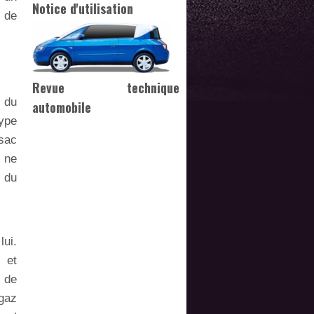
Notice d'utilisation
 de
Revue technique
n du
automobile
type
 sac
 ne
 du
lui.
 et
e de
 gaz