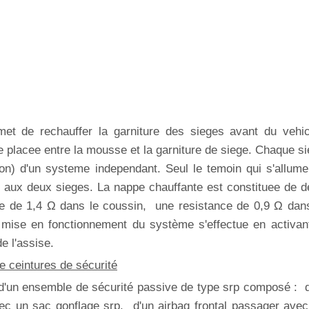
met de rechauffer la garniture des sieges avant du vehic
 placee entre la mousse et la garniture de siege. Chaque s
ion) d'un systeme independant. Seul le temoin qui s'allum
aux deux sieges. La nappe chauffante est constituee de d
e de 1,4 Ω dans le coussin, une resistance de 0,9 Ω dans
mise en fonctionnement du système s'effectue en activant
e l'assise.
e ceintures de sécurité
d'un ensemble de sécurité passive de type srp composé : 
vec un sac gonflage srp, d'un airbag frontal passager ave