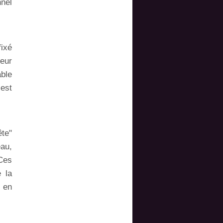
nel
fixé
teur
able
 est
ête"
eau,
 Ces
 la
e en