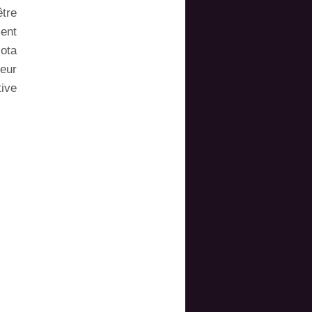
être
ment
Nota
meur
tive