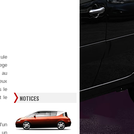
ule
iege
e au
eux
 le
 le
NOTICES
d'un
c un